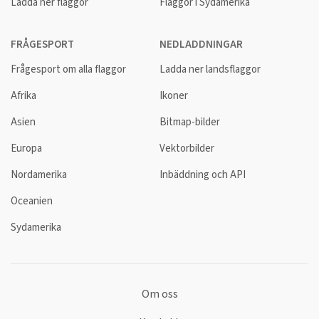
Ladda ner flaggor
Flaggor i Sydamerika
FRÅGESPORT
NEDLADDNINGAR
Frågesport om alla flaggor
Ladda ner landsflaggor
Afrika
Ikoner
Asien
Bitmap-bilder
Europa
Vektorbilder
Nordamerika
Inbäddning och API
Oceanien
Sydamerika
Om oss