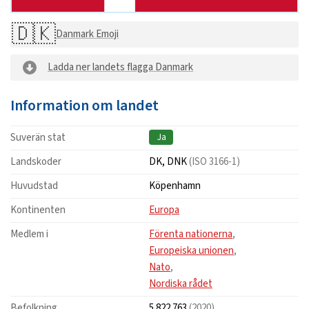
🇩🇰
Danmark Emoji
Ladda ner landets flagga Danmark
Information om landet
Suverän stat
Ja
Landskoder
DK, DNK
(ISO 3166-1)
Huvudstad
Köpenhamn
Kontinenten
Europa
Medlem i
Förenta nationerna
,
Europeiska unionen
,
Nato
,
Nordiska rådet
Befolkning
5 822 763
(2020)